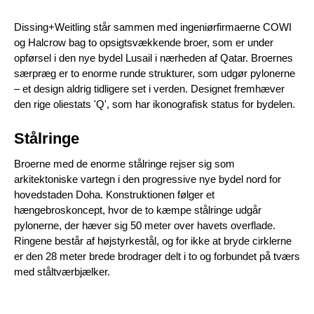
Dissing+Weitling står sammen med ingeniørfirmaerne COWI
og Halcrow bag to opsigtsvækkende broer, som er under
opførsel i den nye bydel Lusail i nærheden af Qatar. Broernes
særpræg er to enorme runde strukturer, som udgør pylonerne
– et design aldrig tidligere set i verden. Designet fremhæver
den rige oliestats 'Q', som har ikonografisk status for bydelen.
Stålringe
Broerne med de enorme stålringe rejser sig som
arkitektoniske vartegn i den progressive nye bydel nord for
hovedstaden Doha. Konstruktionen følger et
hængebroskoncept, hvor de to kæmpe stålringe udgår
pylonerne, der hæver sig 50 meter over havets overflade.
Ringene består af højstyrkestål, og for ikke at bryde cirklerne
er den 28 meter brede brodrager delt i to og forbundet på tværs
med ståltværbjælker.