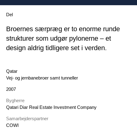
Del
Broernes særpræg er to enorme runde
strukturer som udgør pylonerne – et
design aldrig tidligere set i verden.
Geografi
Qatar
DK Category
Vej- og jernbanebroer samt tunneller
År
2007
Bygherre
Qatari Diar Real Estate Investment Company
Samarbejderspartner
COWI