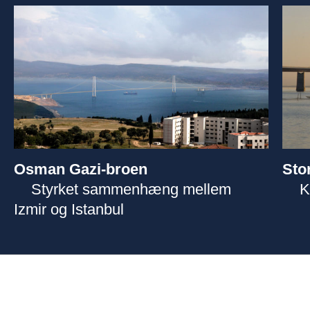
Osman Gazi-broen
Sto
Styrket sammenhæng mellem
K
Izmir og Istanbul