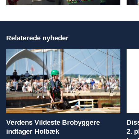
Relaterede nyheder
Verdens Vildeste Brobyggere
Dis
indtager Holbæk
2. p