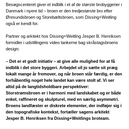
Besøgscenteret giver et indblik i et af de største brobyggerier i
Danmark i nyere tid – broen er den tredjestørste bro efter
Øresundsbroen og Storebæltsbroen, som Dissing+Weitling
også er kendt for.
Partner og arkitekt hos Dissing+Weitling Jesper B. Henriksen
formidler i udstillingens video tankerne bag skråstagsbroens
design:
– Det er et godt initiativ – at give alle mulighed for at få
indblik i det store byggeri. Arbejdet vil jo sætte sit præg
lokalt mange år fremover, og når broen står færdig, er den
forhåbentlig noget hele landet kan være stolt af. Vi ser
altid på de langtidsholdbare perspektiver:
Storstrømsbroen er i harmoni med landskabet og er både
enkel, raffineret og skulpturel, med en særlig asymmetri.
Broens landfæster er diskrete elementer, der indføjer sig i
den topografiske kontekst, fortæller sagens arkitekt
Jesper B. Henriksen fra Dissing+Weitlings broteam.