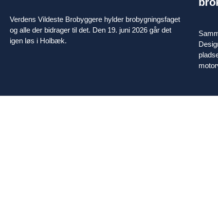
bro
Verdens Vildeste Brobyggere hylder brobygningsfaget
og alle der bidrager til det. Den 19. juni 2026 går det
Samme
igen løs i Holbæk.
Design
plads
motorv