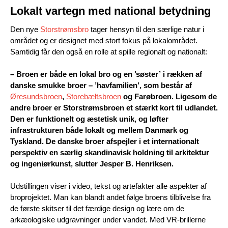
Lokalt vartegn med national betydning
Den nye
Storstrømsbro
tager hensyn til den særlige natur i
området og er designet med stort fokus på lokalområdet.
Samtidig får den også en rolle at spille regionalt og nationalt:
– Broen er både en lokal bro og en ’søster’ i rækken af
danske smukke broer – ’havfamilien’, som består af
Øresundsbroen
,
Storebæltsbroen
og Farøbroen. Ligesom de
andre broer er Storstrømsbroen et stærkt kort til udlandet.
Den er funktionelt og æstetisk unik, og løfter
infrastrukturen både lokalt og mellem Danmark og
Tyskland. De danske broer afspejler i et internationalt
perspektiv en særlig skandinavisk holdning til arkitektur
og ingeniørkunst, slutter Jesper B. Henriksen.
Udstillingen viser i video, tekst og artefakter alle aspekter af
broprojektet. Man kan blandt andet følge broens tilblivelse fra
de første skitser til det færdige design og lære om de
arkæologiske udgravninger under vandet. Med VR-brillerne