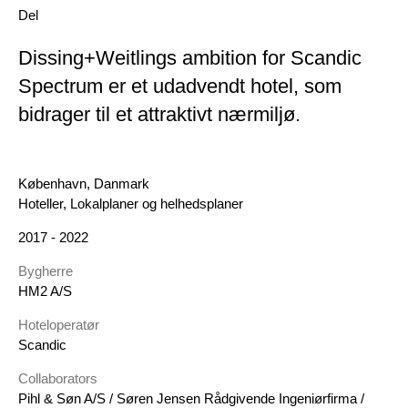
Del
Dissing+Weitlings ambition for Scandic
Spectrum er et udadvendt hotel, som
bidrager til et attraktivt nærmiljø.
Geografi
København, Danmark
DK Category
Hoteller, Lokalplaner og helhedsplaner
År
2017 - 2022
Bygherre
HM2 A/S
Hoteloperatør
Scandic
Collaborators
Pihl & Søn A/S / Søren Jensen Rådgivende Ingeniørfirma /