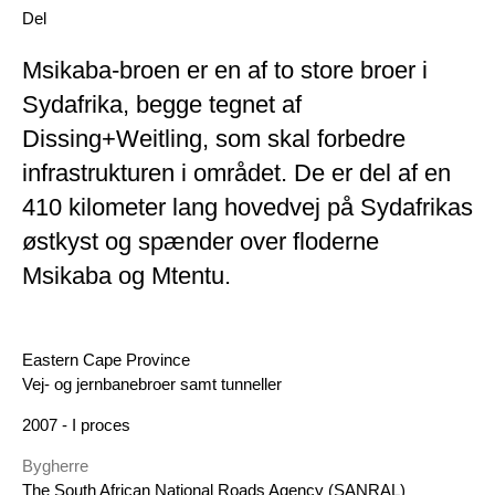
Del
Msikaba-broen er en af to store broer i
Sydafrika, begge tegnet af
Dissing+Weitling, som skal forbedre
infrastrukturen i området. De er del af en
410 kilometer lang hovedvej på Sydafrikas
østkyst og spænder over floderne
Msikaba og Mtentu.
Geografi
Eastern Cape Province
DK Category
Vej- og jernbanebroer samt tunneller
År
2007 - I proces
Bygherre
The South African National Roads Agency (SANRAL)